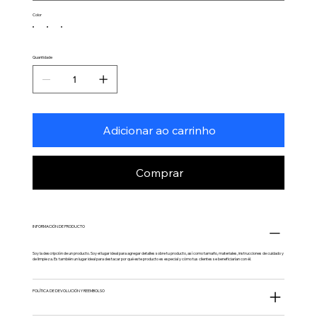
Color
Quantidade
Adicionar ao carrinho
Comprar
INFORMACIÓN DE PRODUCTO
Soy la descripción de un producto. Soy el lugar ideal para agregar detalles sobre tu producto, así como tamaño, materiales, instrucciones de cuidado y
de limpieza. Es también un lugar ideal para destacar por qué este producto es especial y cómo tus clientes se beneficiarían con él.
POLÍTICA DE DEVOLUCIÓN Y REEMBOLSO