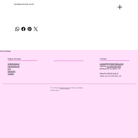
INFORMACIÓN DEL ENVÍO
Nossas Redes
Páginas principais
Contatos
contato@lojagentequele.com.br
O Gente Que Lê
Telefone:
(21) 98268-9370
Para Sua Escola
Botafogo, Rio de Janeiro - RJ
Loja
Sobre Nós
PROJETO GENTE QUE LÊ
Contato
CNPJ: 24.421.970/0001-29
© 2025 por
Gente Que Lê
. Todos os direitos
reservados.