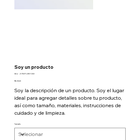
Soy un producto
SKU
SKU:
217537123517253
217537123517253
Preço
R$ 25,00
Soy la descripción de un producto. Soy el lugar
ideal para agregar detalles sobre tu producto,
así como tamaño, materiales, instrucciones de
cuidado y de limpieza.
Tamaño